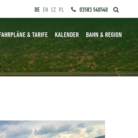
DE
EN
CZ
PL
03583 540540
FAHRPLÄNE & TARIFE
KALENDER
BAHN & REGION