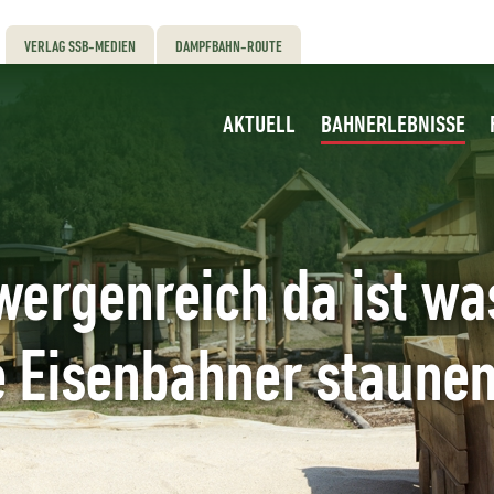
VERLAG SSB-MEDIEN
DAMPFBAHN-ROUTE
AKTUELL
BAHNERLEBNISSE
wergenreich da ist was
e Eisenbahner staunen