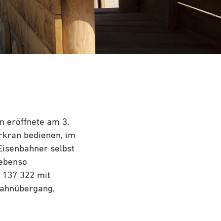
 eröffnete am 3.
rkran bedienen, im
 Eisenbahner selbst
 ebenso
 137 322 mit
Bahnübergang,