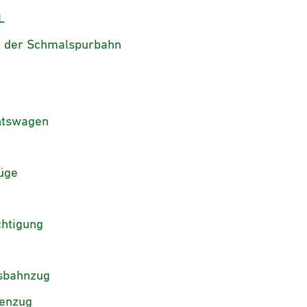
L
t der Schmalspurbahn
htswagen
üge
chtigung
hsbahnzug
senzug