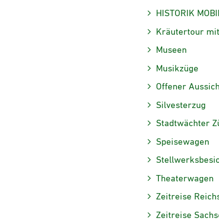
HISTORIK MOBI
Kräutertour mi
Museen
Musikzüge
Offener Aussic
Silvesterzug
Stadtwächter Z
Speisewagen
Stellwerksbesi
Theaterwagen
Zeitreise Reic
Zeitreise Sach