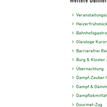
Weitere Bahner
Veranstaltungs
Heizerfrühstüc
Bahnhofsgastro
Gleisloge Kuror
Barrierefrei Re
Burg & Kloster
Übernachtung
Dampf-Zauber-
Dampf & Dämmer
Dampflokmitfah
Gourmet-Zug