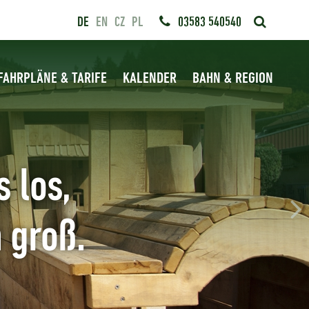
DE
EN
CZ
PL
03583 540540
FAHRPLÄNE & TARIFE
KALENDER
BAHN & REGION
 los,
 groß.