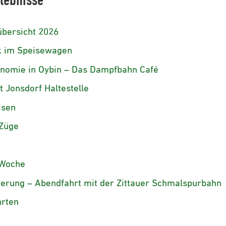
lebnisse
übersicht 2026
k im Speisewagen
nomie in Oybin – Das Dampfbahn Café
t Jonsdorf Haltestelle
isen
 Züge
Woche
ung – Abendfahrt mit der Zittauer Schmalspurbahn
rten