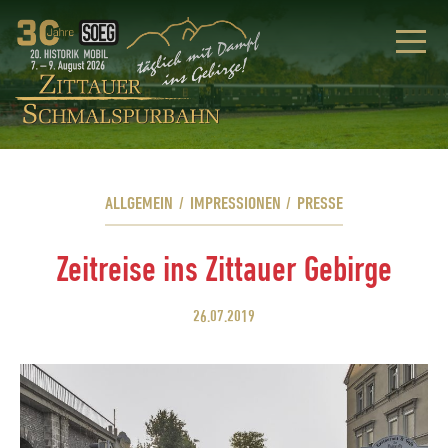
ALLGEMEIN
/
IMPRESSIONEN
/
PRESSE
Zeitreise ins Zittauer Gebirge
26.07.2019