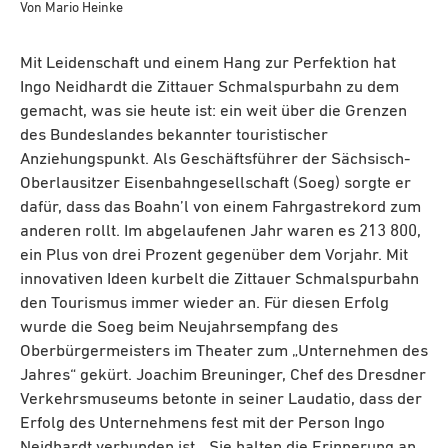
Von Mario Heinke
Mit Leidenschaft und einem Hang zur Perfektion hat
Ingo Neidhardt die Zittauer Schmalspurbahn zu dem
gemacht, was sie heute ist: ein weit über die Grenzen
des Bundeslandes bekannter touristischer
Anziehungspunkt. Als Geschäftsführer der Sächsisch-
Oberlausitzer Eisenbahngesellschaft (Soeg) sorgte er
dafür, dass das Boahn’l von einem Fahrgastrekord zum
anderen rollt. Im abgelaufenen Jahr waren es 213 800,
ein Plus von drei Prozent gegenüber dem Vorjahr. Mit
innovativen Ideen kurbelt die Zittauer Schmalspurbahn
den Tourismus immer wieder an. Für diesen Erfolg
wurde die Soeg beim Neujahrsempfang des
Oberbürgermeisters im Theater zum „Unternehmen des
Jahres“ gekürt. Joachim Breuninger, Chef des Dresdner
Verkehrsmuseums betonte in seiner Laudatio, dass der
Erfolg des Unternehmens fest mit der Person Ingo
Neidhardt verbunden ist. „Sie halten die Erinnerung an