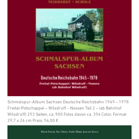
Schmalspur-Album Sachsen Deutsche Reichsbahn 1945 – 1978
Freital-Potschappel – Wilsdruff – Nossen Teil 2 – (ab Bahnhof
Wilsdruff) 253 Seiten, ca. 900 Fotos davon ca. 354 Color, Format
29,7 x 24 cm Preis: 54,00 €