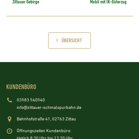
Zittauer Gebirge
Mobil mit IK-Güterzug
ÜBERSICHT
KUNDENBÜRO
03583 540540
info@zittauer-schmalspurbahn.de
Bahnhofstraße 41, 02763 Zittau
Öffnungszeiten Kundenbüro:
täglich 8:30 Uhr bis 13:30 Uhr