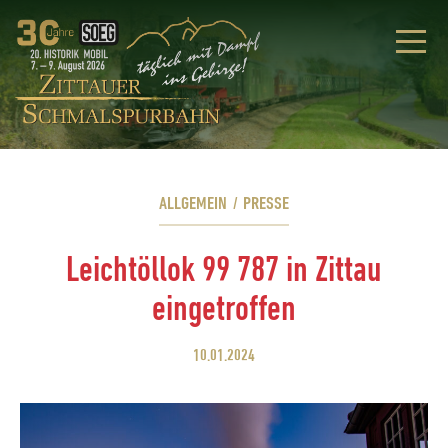
ALLGEMEIN
/
PRESSE
Leichtöllok 99 787 in Zittau
eingetroffen
10.01.2024