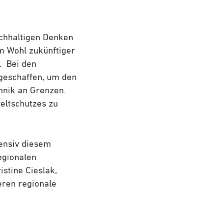
achhaltigen Denken
m Wohl zukünftiger
. Bei den
geschaffen, um den
hnik an Grenzen.
eltschutzes zu
ensiv diesem
egionalen
istine Cieslak,
eren regionale