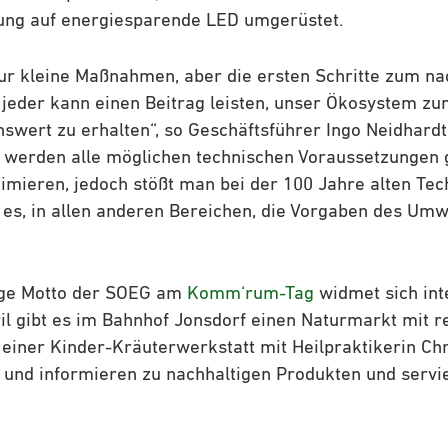
ung auf energiesparende LED umgerüstet.
nur kleine Maßnahmen, aber die ersten Schritte zum n
jeder kann einen Beitrag leisten, unser Ökosystem zu
swert zu erhalten“, so Geschäftsführer Ingo Neidhardt
werden alle möglichen technischen Voraussetzungen 
mieren, jedoch stößt man bei der 100 Jahre alten Tec
 es, in allen anderen Bereichen, die Vorgaben des Umw
ige Motto der SOEG am
Komm‘rum-Tag
widmet sich int
l gibt es im Bahnhof Jonsdorf einen Naturmarkt mit r
 einer Kinder-Kräuterwerkstatt mit Heilpraktikerin Chr
 und informieren zu nachhaltigen Produkten und servi