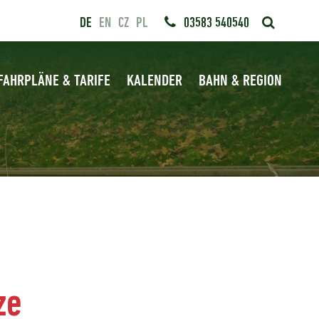
DE
EN
CZ
PL
03583 540540
FAHRPLÄNE & TARIFE
KALENDER
BAHN & REGION
ze