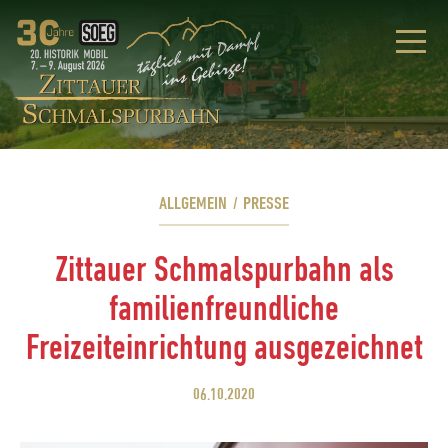
ALLGEMEIN
/
PRESSE
Zittauer Schmalspurbahn als
familienfreundliche
Freizeiteinrichtung ausgezeichnet
06.10.2020