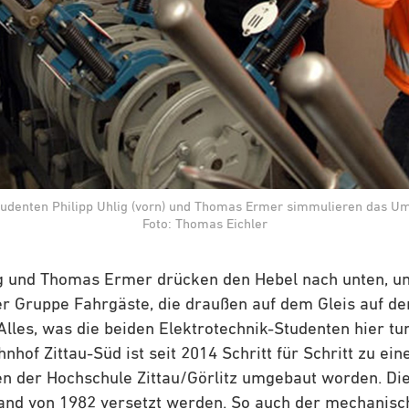
tudenten Philipp Uhlig (vorn) und Thomas Ermer simmulieren das Um
Foto: Thomas Eichler
ig und Thomas Ermer drücken den Hebel nach unten, u
er Gruppe Fahrgäste, die draußen auf dem Gleis auf de
 Alles, was die beiden Elektrotechnik-Studenten hier tun
nhof Zittau-Süd ist seit 2014 Schritt für Schritt zu e
en der Hochschule Zittau/Görlitz umgebaut worden. Die
tand von 1982 versetzt werden. So auch der mechanisc