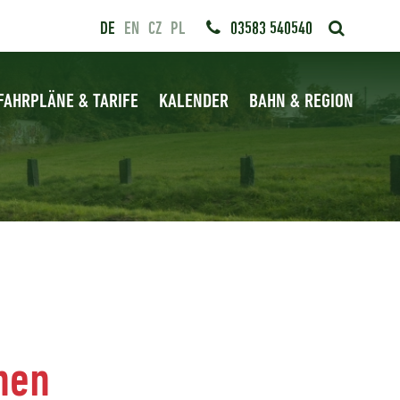
DE
EN
CZ
PL
03583 540540
FAHRPLÄNE & TARIFE
KALENDER
BAHN & REGION
hen