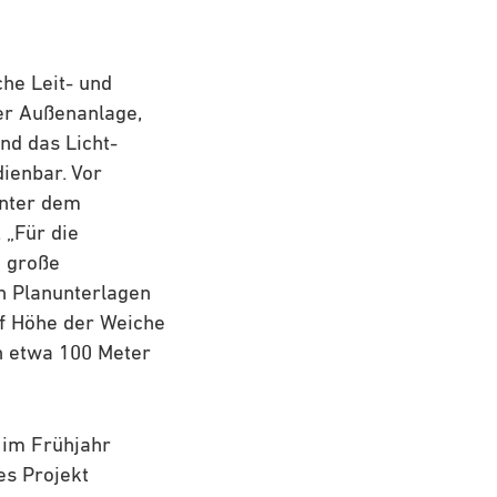
he Leit- und
der Außenanlage,
d das Licht-
ienbar. Vor
inter dem
 „Für die
e große
n Planunterlagen
uf Höhe der Weiche
n etwa 100 Meter
 im Frühjahr
es Projekt