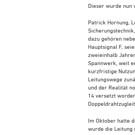
Dieser wurde nun w
Patrick Hornung, L
Sicherungstechnik,
dazu gehören nebe
Hauptsignal F, sei
zweieinhalb Jahren
Spannwerk, weit en
kurzfristige Nutzu
Leitungswege zunä
und der Realität n
14 versetzt worden
Doppeldrahtzugleit
Im Oktober hatte d
wurde die Leitung 