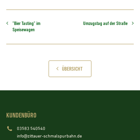
"Bier Tasting" im
Umzugstag auf der Straße
Speisewagen
ÜBERSICHT
KUNDENBÜRO
03583 540540
info@zittauer-schmalspurbahn.de