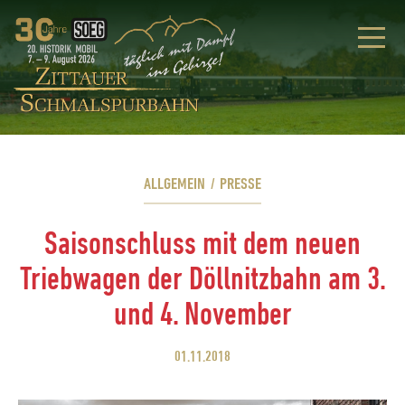
ALLGEMEIN
/
PRESSE
Saisonschluss mit dem neuen
Triebwagen der Döllnitzbahn am 3.
und 4. November
01.11.2018