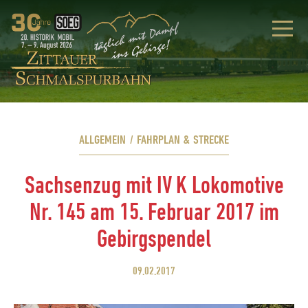
ALLGEMEIN
/
FAHRPLAN & STRECKE
Sachsenzug mit IV K Lokomotive
Nr. 145 am 15. Februar 2017 im
Gebirgspendel
09.02.2017