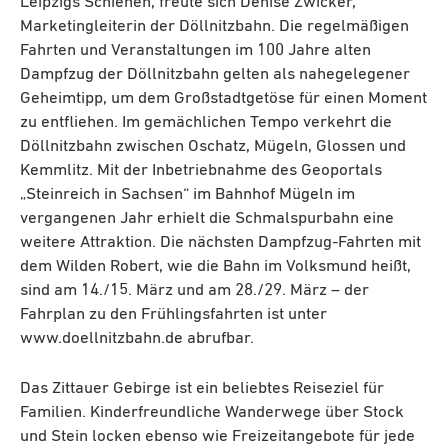
Leipzigs Schienen, freute sich Denise Zwicker,
Marketingleiterin der Döllnitzbahn. Die regelmäßigen
Fahrten und Veranstaltungen im 100 Jahre alten
Dampfzug der Döllnitzbahn gelten als nahegelegener
Geheimtipp, um dem Großstadtgetöse für einen Moment
zu entfliehen. Im gemächlichen Tempo verkehrt die
Döllnitzbahn zwischen Oschatz, Mügeln, Glossen und
Kemmlitz. Mit der Inbetriebnahme des Geoportals
„Steinreich in Sachsen“ im Bahnhof Mügeln im
vergangenen Jahr erhielt die Schmalspurbahn eine
weitere Attraktion. Die nächsten Dampfzug-Fahrten mit
dem Wilden Robert, wie die Bahn im Volksmund heißt,
sind am 14./15. März und am 28./29. März – der
Fahrplan zu den Frühlingsfahrten ist unter
www.doellnitzbahn.de abrufbar.
Das Zittauer Gebirge ist ein beliebtes Reiseziel für
Familien. Kinderfreundliche Wanderwege über Stock
und Stein locken ebenso wie Freizeitangebote für jede