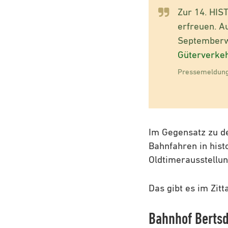
Zur 14. HIS
erfreuen. A
Septemberw
Güterverke
Pressemeldung
Im Gegensatz zu de
Bahnfahren in hist
Oldtimerausstellun
Das gibt es im Zi
Bahnhof Bertsd