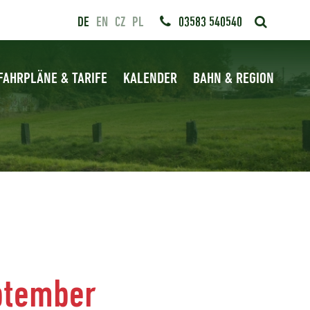
DE
EN
CZ
PL
03583 540540
FAHRPLÄNE & TARIFE
KALENDER
BAHN & REGION
eptember