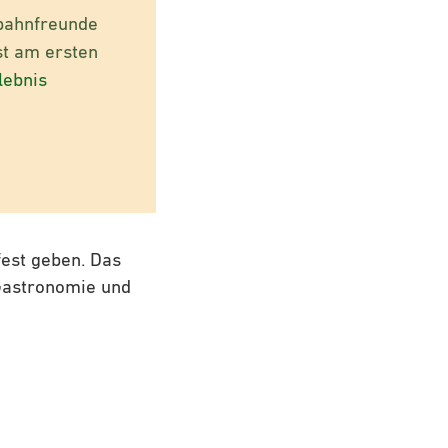
nbahnfreunde
st am ersten
lebnis
fest geben. Das
 Gastronomie und