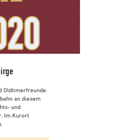
irge
d Oldtimerfreunde.
urbahn an diesem
hts- und
. Im Kurort
.