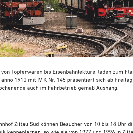
 von Töpferwaren bis Eisenbahnlektüre, laden zum Fla
anno 1910 mit IV K Nr. 145 präsentiert sich ab Freita
ochenende auch im Fahrbetrieb gemäß Aushang.
hof Zittau Süd können Besucher von 10 bis 18 Uhr die
nik kennenlernen, so wie sie von 1977 und 1996 in Zitt