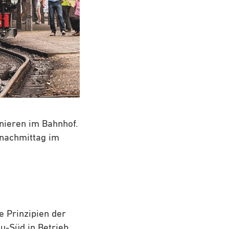
nieren im Bahnhof.
gnachmittag im
 Prinzipien der
au-Süd in Betrieb