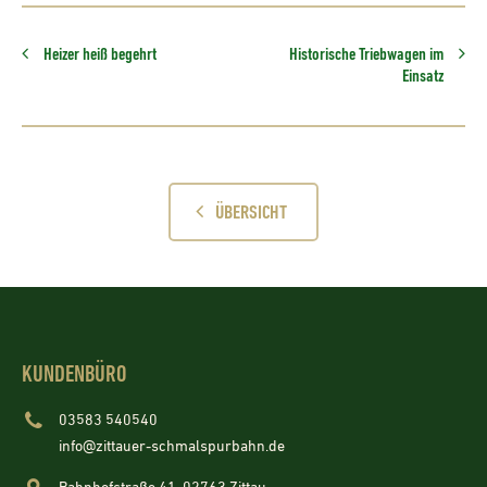
Heizer heiß begehrt
Historische Triebwagen im
Einsatz
ÜBERSICHT
KUNDENBÜRO
03583 540540
info@zittauer-schmalspurbahn.de