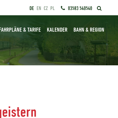
DE
EN
CZ
PL
03583 540540
FAHRPLÄNE & TARIFE
KALENDER
BAHN & REGION
eistern