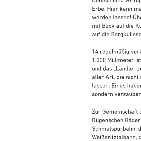
Deutschland verfüg
Erbe. Hier kann m
werden lassen! Übe
mit Blick auf die 
auf die Bergkuliss
14 regelmäßig ver
1.000 Millimeter, 
und das „Ländle“ z
aller Art, die nic
lassen. Eines habe
sondern verzaubern
Zur Gemeinschaft 
Rügenschen Bäderb
Schmalspurbahn, di
Weißeritztalbahn, 