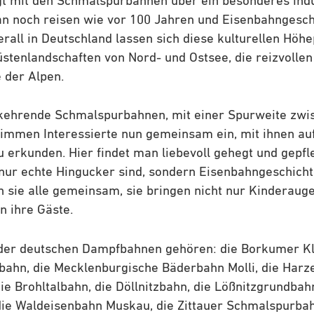
t mit den Schmalspurbahnen über ein besonderes indu
an noch reisen wie vor 100 Jahren und Eisenbahngesch
rall in Deutschland lassen sich diese kulturellen Höhe
Küstenlandschaften von Nord- und Ostsee, die reizvollen
e der Alpen.
kehrende Schmalspurbahnen, mit einer Spurweite zwi
stimmen Interessierte nun gemeinsam ein, mit ihnen au
u erkunden. Hier findet man liebevoll gehegt und gepf
ht nur echte Hingucker sind, sondern Eisenbahngeschich
n sie alle gemeinsam, sie bringen nicht nur Kinderaug
 ihre Gäste.
der deutschen Dampfbahnen gehören: die Borkumer Kl
ahn, die Mecklenburgische Bäderbahn Molli, die Harz
e Brohltalbahn, die Döllnitzbahn, die Lößnitzgrundbahn
die Waldeisenbahn Muskau, die Zittauer Schmalspurbah