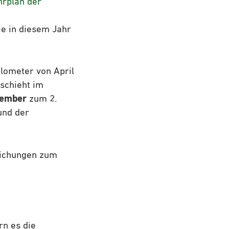
hrplan der
ie in diesem Jahr
lometer von April
schieht im
zember
zum 2.
und der
eichungen zum
rn es die