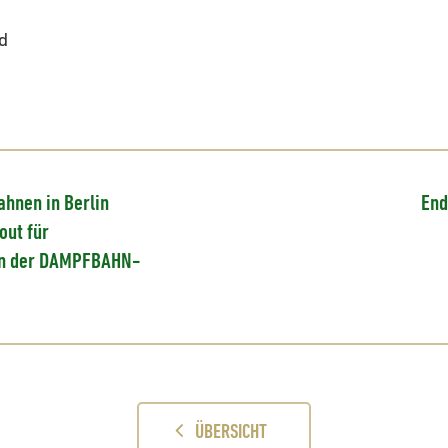
d
hnen in Berlin
End
out für
n der DAMPFBAHN-
ÜBERSICHT