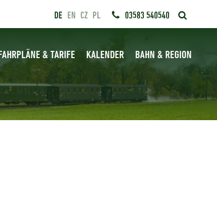
DE
EN
CZ
PL
03583 540540
FAHRPLÄNE & TARIFE
KALENDER
BAHN & REGION