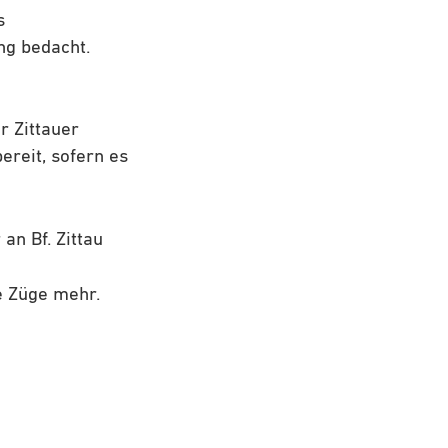
s
ng bedacht.
r Zittauer
ereit, sofern es
 an Bf. Zittau
e Züge mehr.