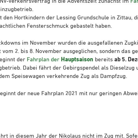
V-Verkehrsvertrag in die Adventszeit zunächst im
Fa
inzugbetrieb.
t den Hortkindern der Lessing Grundschule in Zittau, d
achtlichen Fensterschmuck gebastelt haben.
ckdowns im November wurden die ausgefallenen Zugki
t vom 2. bis 8. November ausgeglichen, sondern das ge
eginnt der
Fahrplan der
Hauptsaison
bereits
ab 5. De
betrieb. Dabei fährt der Gebirgspendel als Dieselzug 
 dem Speisewagen verkehrende Zug als Dampfzug.
eginnt der neue Fahrplan 2021 mit nur geringen Abw
m
hrt in diesem Jahr der Nikolaus nicht im Zug mit. Sofe