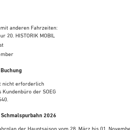
it anderen Fahrzeiten:
 zur 20. HISTORIK MOBIL
st
tember
d Buchung
 nicht erforderlich
as Kundenbüro der SOEG
540.
er Schmalspurbahn 2026
hrplan der Hauptsaison vom 28. März bis 01. Novembe