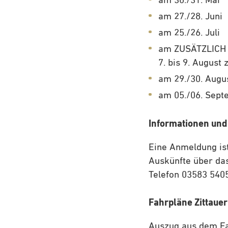
am 30./31. Mai
am 27./28. Juni
am 25./26. Juli
am ZUSÄTZLICH m
7. bis 9. August
am 29./30. Augu
am 05./06. Sep
Informationen un
Eine Anmeldung ist
Auskünfte über d
Telefon 03583 540
Fahrpläne Zittau
Auszug aus dem Fa