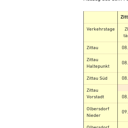
Zit
Verkehrstage
Z
tä
Zittau
08
Zittau
08
Haltepunkt
Zittau Süd
08
Zittau
Vorstadt
08
Olbersdorf
09
Nieder
Olbersdorf