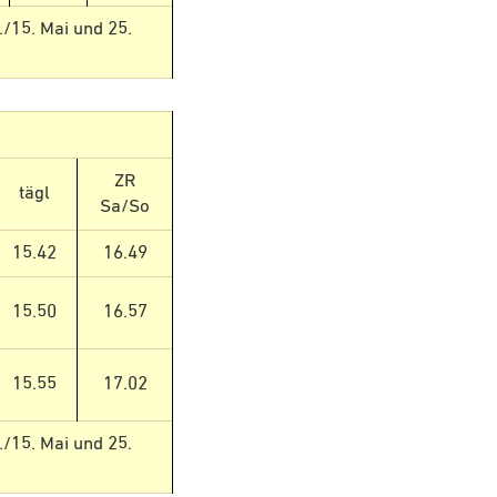
./15. Mai und 25.
ZR
tägl
Sa/So
15.42
16.49
15.50
16.57
15.55
17.02
./15. Mai und 25.