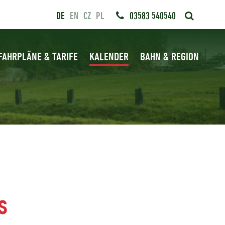
DE
EN
CZ
PL
03583 540540
FAHRPLÄNE & TARIFE
KALENDER
BAHN & REGION
s