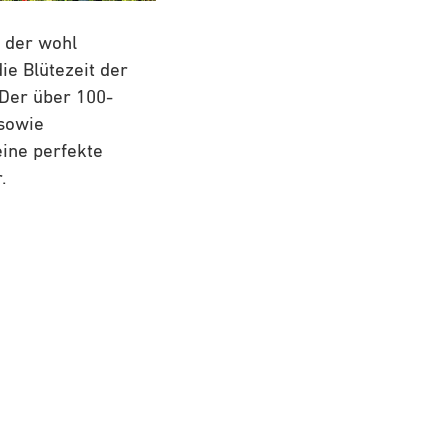
 der wohl
ie Blütezeit der
 Der über 100-
 sowie
eine perfekte
.