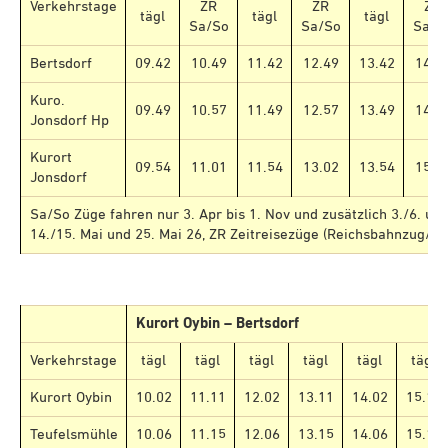
Verkehrstage
ZR
ZR
ZR
tägl
tägl
tägl
Sa/So
Sa/So
Sa/S
Bertsdorf
09.42
10.49
11.42
12.49
13.42
14.4
Kuro.
09.49
10.57
11.49
12.57
13.49
14.5
Jonsdorf Hp
Kurort
09.54
11.01
11.54
13.02
13.54
15.0
Jonsdorf
Sa/So Züge fahren nur 3. Apr bis 1. Nov und zusätzlich 3./6. und
14./15. Mai und 25. Mai 26, ZR Zeitreisezüge (Reichsbahnzug/S
Kurort Oybin – Bertsdorf
Verkehrstage
tägl
tägl
tägl
tägl
tägl
tägl
Kurort Oybin
10.02
11.11
12.02
13.11
14.02
15.11
Teufelsmühle
10.06
11.15
12.06
13.15
14.06
15.15