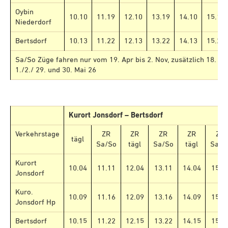
Oybin
10.10
11.19
12.10
13.19
14.10
15.19
Niederdorf
Bertsdorf
10.13
11.22
12.13
13.22
14.13
15.22
Sa/So Züge fahren nur vom 19. Apr bis 2. Nov, zusätzlich 18. Apri
1./2./ 29. und 30. Mai 26
Kurort Jonsdorf – Bertsdorf
Verkehrstage
ZR
ZR
ZR
ZR
ZR
tägl
Sa/So
tägl
Sa/So
tägl
Sa/S
Kurort
10.04
11.11
12.04
13.11
14.04
15.1
Jonsdorf
Kuro.
10.09
11.16
12.09
13.16
14.09
15.1
Jonsdorf Hp
Bertsdorf
10.15
11.22
12.15
13.22
14.15
15.2