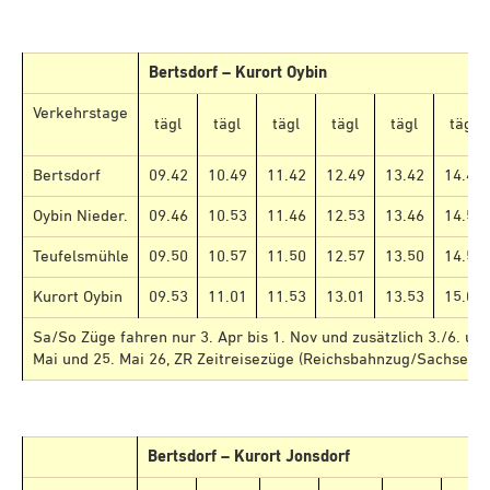
Bertsdorf – Kurort Oybin
Verkehrstage
tägl
tägl
tägl
tägl
tägl
tägl
Bertsdorf
09.42
10.49
11.42
12.49
13.42
14.49
Oybin Nieder.
09.46
10.53
11.46
12.53
13.46
14.53
Teufelsmühle
09.50
10.57
11.50
12.57
13.50
14.57
Kurort Oybin
09.53
11.01
11.53
13.01
13.53
15.01
Sa/So Züge fahren nur 3. Apr bis 1. Nov und zusätzlich 3./6. und
Mai und 25. Mai 26, ZR Zeitreisezüge (Reichsbahnzug/Sachsenz
Bertsdorf – Kurort Jonsdorf