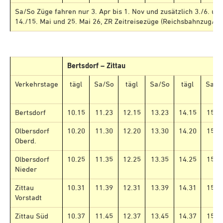
Sa/So Züge fahren nur 3. Apr bis 1. Nov und zusätzlich 3./6. und
14./15. Mai und 25. Mai 26, ZR Zeitreisezüge (Reichsbahnzug/S
Bertsdorf – Zittau
Verkehrstage
tägl
Sa/So
tägl
Sa/So
tägl
Sa/S
Bertsdorf
10.15
11.23
12.15
13.23
14.15
15.2
Olbersdorf
10.20
11.30
12.20
13.30
14.20
15.3
Oberd.
Olbersdorf
10.25
11.35
12.25
13.35
14.25
15.3
Nieder
Zittau
10.31
11.39
12.31
13.39
14.31
15.3
Vorstadt
Zittau Süd
10.37
11.45
12.37
13.45
14.37
15.4