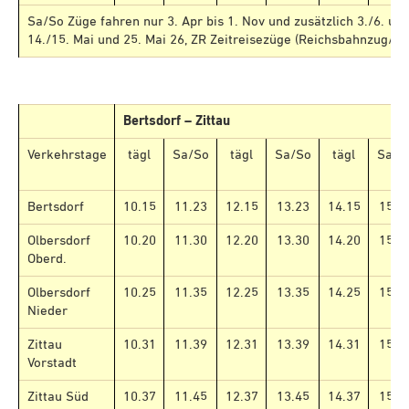
Sa/So Züge fahren nur 3. Apr bis 1. Nov und zusätzlich 3./6. und
14./15. Mai und 25. Mai 26, ZR Zeitreisezüge (Reichsbahnzug/S
Bertsdorf – Zittau
Verkehrstage
tägl
Sa/So
tägl
Sa/So
tägl
Sa/S
Bertsdorf
10.15
11.23
12.15
13.23
14.15
15.2
Olbersdorf
10.20
11.30
12.20
13.30
14.20
15.3
Oberd.
Olbersdorf
10.25
11.35
12.25
13.35
14.25
15.3
Nieder
Zittau
10.31
11.39
12.31
13.39
14.31
15.3
Vorstadt
Zittau Süd
10.37
11.45
12.37
13.45
14.37
15.4