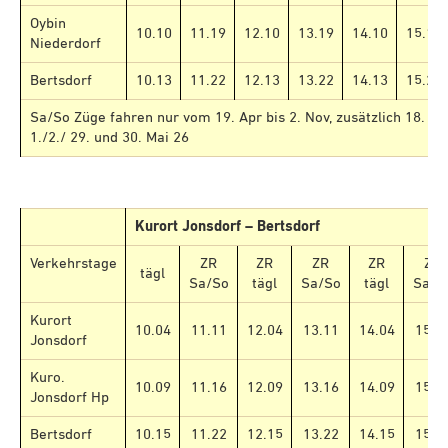
Oybin
10.10
11.19
12.10
13.19
14.10
15.19
Niederdorf
Bertsdorf
10.13
11.22
12.13
13.22
14.13
15.22
Sa/So Züge fahren nur vom 19. Apr bis 2. Nov, zusätzlich 18. Apri
1./2./ 29. und 30. Mai 26
Kurort Jonsdorf – Bertsdorf
Verkehrstage
ZR
ZR
ZR
ZR
ZR
tägl
Sa/So
tägl
Sa/So
tägl
Sa/S
Kurort
10.04
11.11
12.04
13.11
14.04
15.1
Jonsdorf
Kuro.
10.09
11.16
12.09
13.16
14.09
15.1
Jonsdorf Hp
Bertsdorf
10.15
11.22
12.15
13.22
14.15
15.2