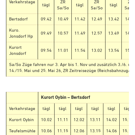
Verkehrstage
ZR
ZR
ZR
tägl
tägl
tägl
Sa/So
Sa/So
Sa/S
Bertsdorf
09.42
10.49
11.42
12.49
13.42
14.4
Kuro.
09.49
10.57
11.49
12.57
13.49
14.5
Jonsdorf Hp
Kurort
09.54
11.01
11.54
13.02
13.54
15.0
Jonsdorf
Sa/So Züge fahren nur 3. Apr bis 1. Nov und zusätzlich 3./6. und
14./15. Mai und 25. Mai 26, ZR Zeitreisezüge (Reichsbahnzug/S
Kurort Oybin – Bertsdorf
Verkehrstage
tägl
tägl
tägl
tägl
tägl
tägl
Kurort Oybin
10.02
11.11
12.02
13.11
14.02
15.11
Teufelsmühle
10.06
11.15
12.06
13.15
14.06
15.15