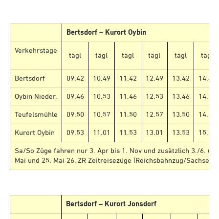
Bertsdorf – Kurort Oybin
Verkehrstage
tägl
tägl
tägl
tägl
tägl
tägl
Bertsdorf
09.42
10.49
11.42
12.49
13.42
14.49
Oybin Nieder.
09.46
10.53
11.46
12.53
13.46
14.53
Teufelsmühle
09.50
10.57
11.50
12.57
13.50
14.57
Kurort Oybin
09.53
11.01
11.53
13.01
13.53
15.01
Sa/So Züge fahren nur 3. Apr bis 1. Nov und zusätzlich 3./6. und
Mai und 25. Mai 26, ZR Zeitreisezüge (Reichsbahnzug/Sachsenz
Bertsdorf – Kurort Jonsdorf