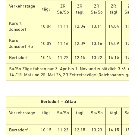
Verkehrstage
ZR
ZR
ZR
ZR
ZR
tägl
Sa/So
tägl
Sa/So
tägl
Sa/S
Kurort
10.04
11.11
12.04
13.11
14.04
15.1
Jonsdorf
Kuro.
10.09
11.16
12.09
13.16
14.09
15.1
Jonsdorf Hp
Bertsdorf
10.15
11.22
12.15
13.22
14.15
15.2
Sa/So Züge fahren nur 3. Apr bis 1. Nov und zusätzlich 3./6. und
14./15. Mai und 25. Mai 26, ZR Zeitreisezüge (Reichsbahnzug/S
Bertsdorf – Zittau
Verkehrstage
tägl
Sa/So
tägl
Sa/So
tägl
Sa/S
Bertsdorf
10.15
11.23
12.15
13.23
14.15
15.2