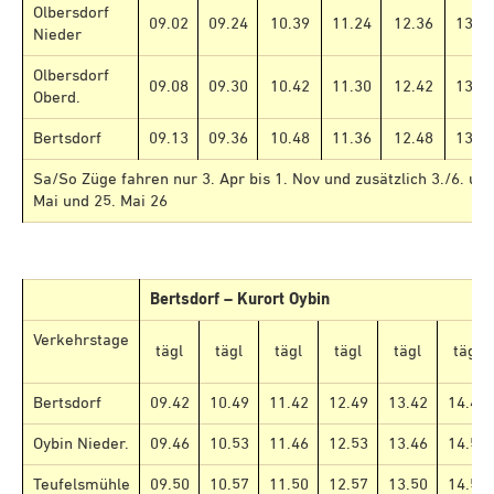
Olbersdorf
09.02
09.24
10.39
11.24
12.36
13.2
Nieder
Olbersdorf
09.08
09.30
10.42
11.30
12.42
13.3
Oberd.
Bertsdorf
09.13
09.36
10.48
11.36
12.48
13.3
Sa/So Züge fahren nur 3. Apr bis 1. Nov und zusätzlich 3./6. und
Mai und 25. Mai 26
Bertsdorf – Kurort Oybin
Verkehrstage
tägl
tägl
tägl
tägl
tägl
tägl
Bertsdorf
09.42
10.49
11.42
12.49
13.42
14.49
Oybin Nieder.
09.46
10.53
11.46
12.53
13.46
14.53
Teufelsmühle
09.50
10.57
11.50
12.57
13.50
14.57