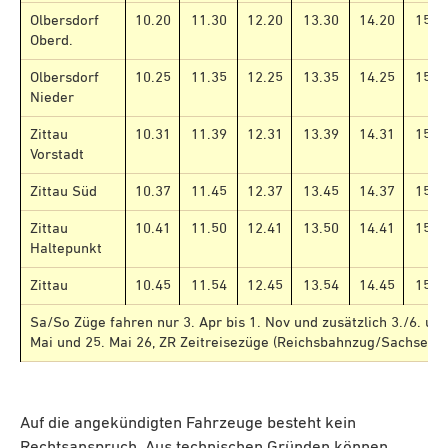
Olbersdorf
10.20
11.30
12.20
13.30
14.20
15.3
Oberd.
Olbersdorf
10.25
11.35
12.25
13.35
14.25
15.3
Nieder
Zittau
10.31
11.39
12.31
13.39
14.31
15.3
Vorstadt
Zittau Süd
10.37
11.45
12.37
13.45
14.37
15.4
Zittau
10.41
11.50
12.41
13.50
14.41
15.5
Haltepunkt
Zittau
10.45
11.54
12.45
13.54
14.45
15.5
Sa/So Züge fahren nur 3. Apr bis 1. Nov und zusätzlich 3./6. und
Mai und 25. Mai 26, ZR Zeitreisezüge (Reichsbahnzug/Sachsenz
Auf die angekündigten Fahrzeuge besteht kein
Rechtsanspruch. Aus technischen Gründen können