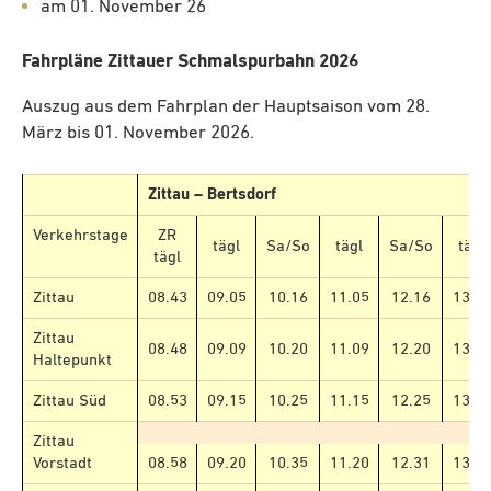
am 01. November 26
Fahrpläne Zittauer Schmalspurbahn 2026
Auszug aus dem Fahrplan der Hauptsaison vom 28.
März bis 01. November 2026.
Zittau – Bertsdorf
Verkehrstage
ZR
tägl
Sa/So
tägl
Sa/So
tägl
tägl
Zittau
08.43
09.05
10.16
11.05
12.16
13.0
Zittau
08.48
09.09
10.20
11.09
12.20
13.0
Haltepunkt
Zittau Süd
08.53
09.15
10.25
11.15
12.25
13.1
Zittau
Vorstadt
08.58
09.20
10.35
11.20
12.31
13.2