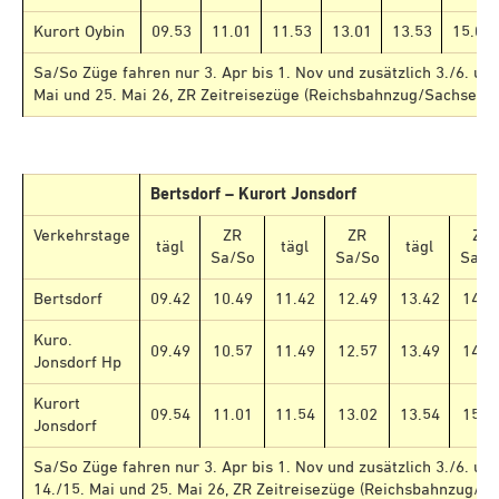
Kurort Oybin
09.53
11.01
11.53
13.01
13.53
15.01
Sa/So Züge fahren nur 3. Apr bis 1. Nov und zusätzlich 3./6. und
Mai und 25. Mai 26, ZR Zeitreisezüge (Reichsbahnzug/Sachsenz
Bertsdorf – Kurort Jonsdorf
Verkehrstage
ZR
ZR
ZR
tägl
tägl
tägl
Sa/So
Sa/So
Sa/S
Bertsdorf
09.42
10.49
11.42
12.49
13.42
14.4
Kuro.
09.49
10.57
11.49
12.57
13.49
14.5
Jonsdorf Hp
Kurort
09.54
11.01
11.54
13.02
13.54
15.0
Jonsdorf
Sa/So Züge fahren nur 3. Apr bis 1. Nov und zusätzlich 3./6. und
14./15. Mai und 25. Mai 26, ZR Zeitreisezüge (Reichsbahnzug/S