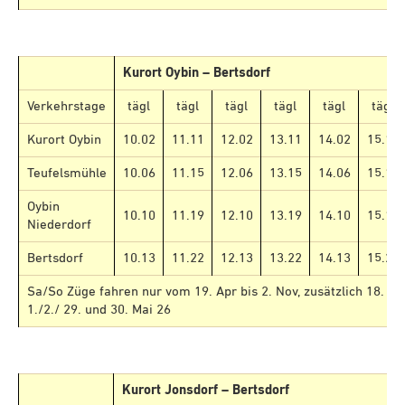
Kurort Oybin – Bertsdorf
Verkehrstage
tägl
tägl
tägl
tägl
tägl
tägl
Kurort Oybin
10.02
11.11
12.02
13.11
14.02
15.11
Teufelsmühle
10.06
11.15
12.06
13.15
14.06
15.15
Oybin
10.10
11.19
12.10
13.19
14.10
15.19
Niederdorf
Bertsdorf
10.13
11.22
12.13
13.22
14.13
15.22
Sa/So Züge fahren nur vom 19. Apr bis 2. Nov, zusätzlich 18. Apri
1./2./ 29. und 30. Mai 26
Kurort Jonsdorf – Bertsdorf