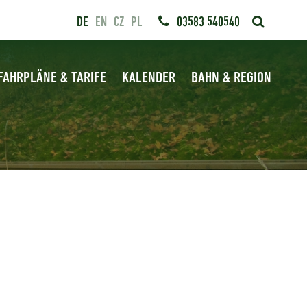
DE
EN
CZ
PL
03583 540540
FAHRPLÄNE & TARIFE
KALENDER
BAHN & REGION