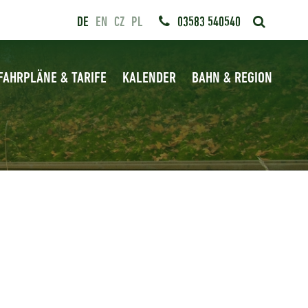
DE
EN
CZ
PL
03583 540540
FAHRPLÄNE & TARIFE
KALENDER
BAHN & REGION