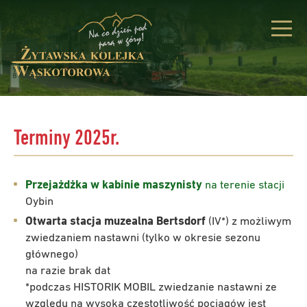
Terminy 2025r.
Przejażdżka w kabinie maszynisty
na terenie stacji
Oybin
Otwarta stacja muzealna Bertsdorf
(IV*) z możliwym
zwiedzaniem nastawni (tylko w okresie sezonu
głównego)
na razie brak dat
*podczas HISTORIK MOBIL zwiedzanie nastawni ze
względu na wysoką częstotliwość pociągów jest