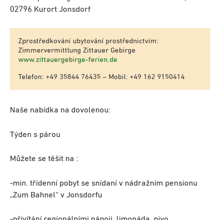
02796 Kurort Jonsdorf
Zprostředkování ubytování prostřednictvím:
Zimmervermittlung Zittauer Gebirge
www.zittauergebirge-ferien.de
Telefon: +49 35844 76435 – Mobil: +49 162 9150414
Naše nabídka na dovolenou:
Týden s párou
Můžete se těšit na :
-min. třídenní pobyt se snídaní v nádražním pensionu
„Zum Bahnel“ v Jonsdorfu
-přivítání regionálními nápoji, limonáda, pivo