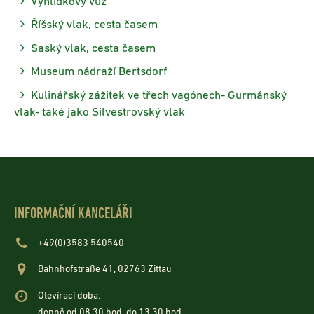
Vyhlídkový vůz
Říšský vlak, cesta časem
Saský vlak, cesta časem
Museum nádraží Bertsdorf
Kulinářský zážitek ve třech vagónech- Gurmánský
vlak- také jako Silvestrovský vlak
INFORMAČNÍ KANCELÁŘI
+49(0)3583 540540
Bahnhofstraße 41, 02763 Zittau
Otevírací doba:
denně od 08.30 hod. do 13.30 hod.