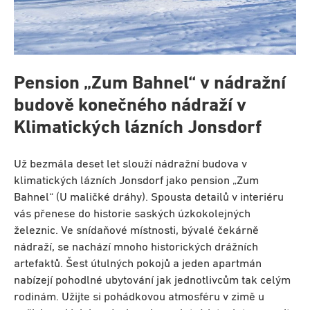
Pension „Zum Bahnel“ v nádražní
budově konečného
nádraží v
Klimatických lázních Jonsdorf
Už bezmála deset let slouží nádražní budova v
klimatických lázních Jonsdorf jako pension „Zum
Bahnel“ (U maličké dráhy). Spousta detailů v interiéru
vás přenese do historie saských úzkokolejných
železnic. Ve snídaňové místnosti, bývalé čekárně
nádraží, se nachází mnoho historických drážních
artefaktů. Šest útulných pokojů a jeden apartmán
nabízejí pohodlné ubytování jak jednotlivcům tak celým
rodinám. Užijte si pohádkovou atmosféru v zimě u