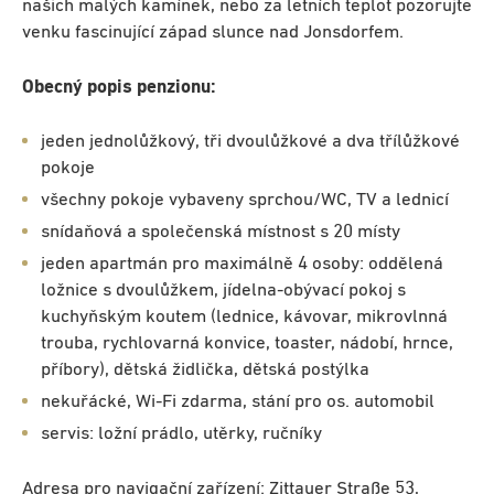
našich malých kamínek, nebo za letních teplot pozorujte
venku fascinující západ slunce nad Jonsdorfem.
Obecný popis penzionu:
jeden jednolůžkový, tři dvoulůžkové a dva třílůžkové
pokoje
všechny pokoje vybaveny sprchou/WC, TV a lednicí
snídaňová a společenská místnost s 20 místy
jeden apartmán pro maximálně 4 osoby: oddělená
ložnice s dvoulůžkem, jídelna-obývací pokoj s
kuchyňským koutem (lednice, kávovar, mikrovlnná
trouba, rychlovarná konvice, toaster, nádobí, hrnce,
příbory), dětská židlička, dětská postýlka
nekuřácké, Wi-Fi zdarma, stání pro os. automobil
servis: ložní prádlo, utěrky, ručníky
Adresa pro navigační zařízení
: Zittauer Straße 53,