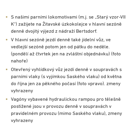
S našimi parními lokomotivami (m.j. se „Starý vzor-VII
K“) zažijete na Žitavské úzkokolejce v hlavní sezóně
denně dvojitý výjezd z nádraží Bertsdorf.
V hlavní sezóně jezdí denně také jídelní vůz, ve
vedlejší sezóně potom jen od pátku do neděle.
(pondělí až čtvrtek jen na zvláštní objednávku) (foto
nahoře)
Otevřený vyhlídkový vůz jezdí denně v soupravách s
parními vlaky (s vyjímkou Saského vlaku) od května
do října jen za pěkného počasí (foto vpravo). zmeny
vyhrazeny
Vagóny vybavené hydraulickou rampou pro tělešně
postižené jsou v provozu denně v soupravách v
pravidelném provozu (mimo Saského vlaku), zmeny
vyhrazeny