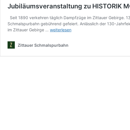
Jubiläumsveranstaltung zu HISTORIK MO
Seit 1890 verkehren täglich Dampfzüge im Zittauer Gebirge. 1
Schmalspurbahn gebührend gefeiert. Anlässlich der 130-Jahrfei
Jubiläumsveranstaltung
im Zittauer Gebirge …
weiterlesen
zu
HISTORIK
Zittauer Schmalspurbahn
MOBIL
–
Ticketverkauf
gestartet